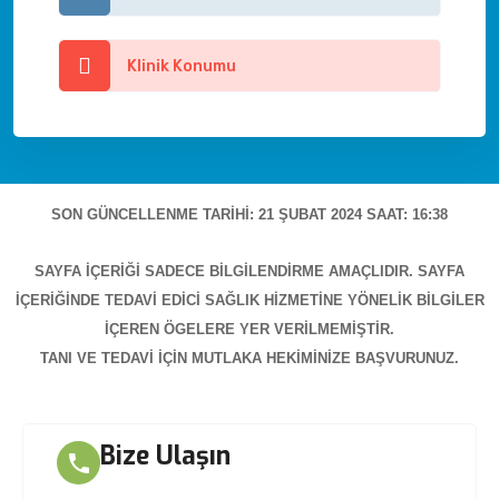
Klinik Konumu
SON GÜNCELLENME TARIHI: 21 ŞUBAT 2024 SAAT: 16:38
SAYFA IÇERIĞI SADECE BILGILENDIRME AMAÇLIDIR. SAYFA
IÇERIĞINDE TEDAVI EDICI SAĞLIK HIZMETINE YÖNELIK BILGILER
IÇEREN ÖGELERE YER VERILMEMIŞTIR.
TANI VE TEDAVI IÇIN MUTLAKA HEKIMINIZE BAŞVURUNUZ.
Bize Ulaşın